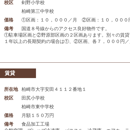
校区
剣野小学校
柏崎第三中学校
価格
①区画：１０，０００／月 ②区画：１０，０００
備考
国道８号線からのアクセス良好物件です。
①駐車場区画と②野原部区画の２区画あります。別々の賃貸
１年以上の長期契約の場合は①、②区画、各７，０００円／
賃貸
所在地
柏崎市大字安田４１１２番地１
校区
田尻小学校
柏崎市東中学校
価格
月額１５０万円
備考
食品加工工場