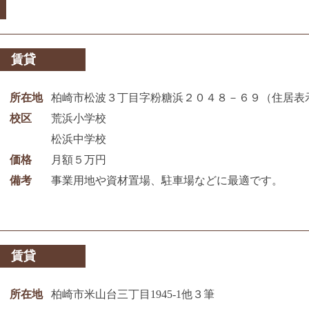
賃貸
所在地
柏崎市松波３丁目字粉糖浜２０４８－６９（住居表
校区
荒浜小学校
松浜中学校
価格
月額５万円
備考
事業用地や資材置場、駐車場などに最適です。
賃貸
所在地
柏崎市米山台三丁目1945‐1他３筆