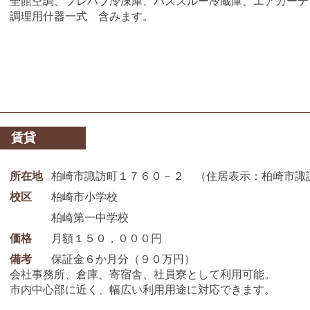
全館空調、プレハブ冷凍庫、パススルー冷蔵庫、エアカーテ
調理用什器一式 含みます。
賃貸
所在地
柏崎市諏訪町１７６０－２ （住居表示：柏崎市諏
校区
柏崎市小学校
柏崎第一中学校
価格
月額１５０，０００円
備考
保証金６か月分（９０万円）
会社事務所、倉庫、寄宿舎、社員寮として利用可能。
市内中心部に近く、幅広い利用用途に対応できます。